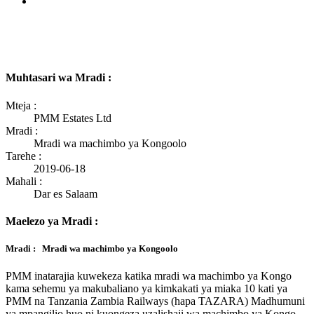
Muhtasari wa Mradi :
Mteja :
PMM Estates Ltd
Mradi :
Mradi wa machimbo ya Kongoolo
Tarehe :
2019-06-18
Mahali :
Dar es Salaam
Maelezo ya Mradi :
Mradi : Mradi wa machimbo ya Kongoolo
PMM inatarajia kuwekeza katika mradi wa machimbo ya Kongo
kama sehemu ya makubaliano ya kimkakati ya miaka 10 kati ya
PMM na Tanzania Zambia Railways (hapa TAZARA) Madhumuni
ya mpangilio huo ni kuongeza uzalishaji wa machimbo ya Kongo