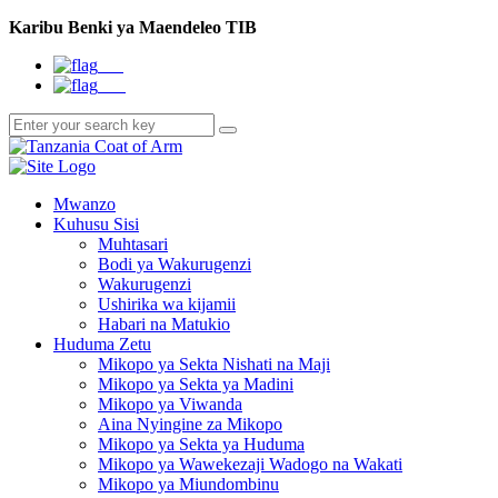
Karibu Benki ya Maendeleo TIB
EN
SW
Mwanzo
Kuhusu Sisi
Muhtasari
Bodi ya Wakurugenzi
Wakurugenzi
Ushirika wa kijamii
Habari na Matukio
Huduma Zetu
Mikopo ya Sekta Nishati na Maji
Mikopo ya Sekta ya Madini
Mikopo ya Viwanda
Aina Nyingine za Mikopo
Mikopo ya Sekta ya Huduma
Mikopo ya Wawekezaji Wadogo na Wakati
Mikopo ya Miundombinu