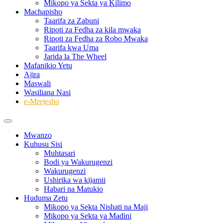
Mikopo ya Sekta ya Kilimo
Machapisho
Taarifa za Zabuni
Ripoti za Fedha za kila mwaka
Ripoti za Fedha za Robo Mwaka
Taarifa kwa Uma
Jarida la The Wheel
Mafanikio Yetu
Ajira
Maswali
Wasiliana Nasi
e-Mrejesho
Mwanzo
Kuhusu Sisi
Muhtasari
Bodi ya Wakurugenzi
Wakurugenzi
Ushirika wa kijamii
Habari na Matukio
Huduma Zetu
Mikopo ya Sekta Nishati na Maji
Mikopo ya Sekta ya Madini