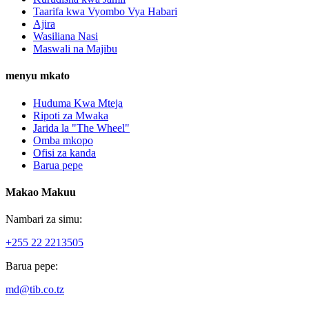
Taarifa kwa Vyombo Vya Habari
Ajira
Wasiliana Nasi
Maswali na Majibu
menyu mkato
Huduma Kwa Mteja
Ripoti za Mwaka
Jarida la "The Wheel"
Omba mkopo
Ofisi za kanda
Barua pepe
Makao Makuu
Nambari za simu:
+255 22 2213505
Barua pepe:
md@tib.co.tz