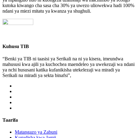
kutoka kiwango cha sasa cha 30% ya uwezo uliowekwa hadi 100%
ndani ya miezi mitatu ya kwanza ya shughuli.
Kuhusu TIB
“Benki ya TIB ni taasisi ya Serikali na ni ya kisera, imeundwa
mahususi kwa ajili ya kuchochea maendeleo ya uwekezaji wa ndani
ya nchi hususani katika kufanikisha utekelezaji wa miradi ya
Serikali na miradi ya sekta binafsi”,
Taarifa
Matangazo ya Zabuni
Kurudisha kwa Jamii