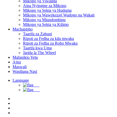
Mikopo ya Viwanda
Aina Nyingine za Mikopo
Mikopo ya Sekta ya Huduma
Mikopo ya Wawekezaji Wadogo na Wakati
Mikopo ya Miundombinu
Mikopo ya Sekta ya Kilimo
Machapisho
Taarifa za Zabuni
Ripoti za Fedha za kila mwaka
Ripoti za Fedha za Robo Mwaka
Taarifa kwa Uma
Jarida la The Wheel
Mafanikio Yetu
Ajira
Maswali
Wasiliana Nasi
Language
EN
SW