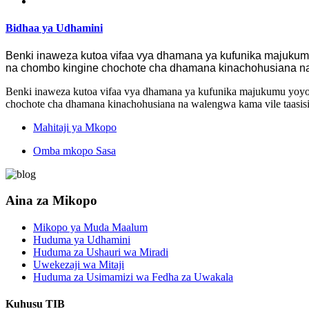
Bidhaa ya Udhamini
Benki inaweza kutoa vifaa vya dhamana ya kufunika majukumu
na chombo kingine chochote cha dhamana kinachohusiana na wa
Benki inaweza kutoa vifaa vya dhamana ya kufunika majukumu yoyot
chochote cha dhamana kinachohusiana na walengwa kama vile taasisi z
Mahitaji ya Mkopo
Omba mkopo Sasa
Aina za Mikopo
Mikopo ya Muda Maalum
Huduma ya Udhamini
Huduma za Ushauri wa Miradi
Uwekezaji wa Mitaji
Huduma za Usimamizi wa Fedha za Uwakala
Kuhusu TIB