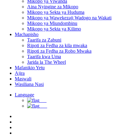
Mikopo ya Viwanda
Aina Nyingine za Mikopo
Mikopo ya Sekta ya Huduma
Mikopo ya Wawekezaji Wadogo na Wakati
Mikopo ya Miundombinu
Mikopo ya Sekta ya Kilimo
Machapisho
Taarifa za Zabuni
Ripoti za Fedha za kila mwaka
Ripoti za Fedha za Robo Mwaka
Taarifa kwa Uma
Jarida la The Wheel
Mafanikio Yetu
Ajira
Maswali
Wasiliana Nasi
Language
EN
SW