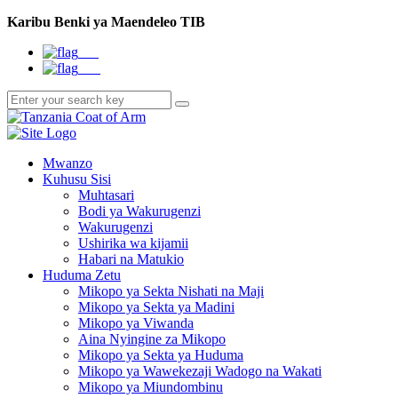
Karibu Benki ya Maendeleo TIB
EN
SW
Mwanzo
Kuhusu Sisi
Muhtasari
Bodi ya Wakurugenzi
Wakurugenzi
Ushirika wa kijamii
Habari na Matukio
Huduma Zetu
Mikopo ya Sekta Nishati na Maji
Mikopo ya Sekta ya Madini
Mikopo ya Viwanda
Aina Nyingine za Mikopo
Mikopo ya Sekta ya Huduma
Mikopo ya Wawekezaji Wadogo na Wakati
Mikopo ya Miundombinu