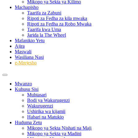
Mikopo ya Sekta ya Kilimo
Machapisho
Taarifa za Zabuni
Ripoti za Fedha za kila mwaka
Ripoti za Fedha za Robo Mwaka
Taarifa kwa Uma
Jarida la The Wheel
Mafanikio Yetu
Ajira
Maswali
Wasiliana Nasi
e-Mrejesho
Mwanzo
Kuhusu Sisi
Muhtasari
Bodi ya Wakurugenzi
Wakurugenzi
Ushirika wa kijamii
Habari na Matukio
Huduma Zetu
Mikopo ya Sekta Nishati na Maji
Mikopo ya Sekta ya Madini