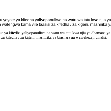
 yoyote ya kifedha yaliyopanuliwa na watu wa tatu kwa njia 
lengwa kama vile taasisi za kifedha / za kigeni, mashirika y
e ya kifedha yaliyopanuliwa na watu wa tatu kwa njia ya dhamana ya
a kifedha / za kigeni, mashirika ya biashara au wawekezaji binafsi.