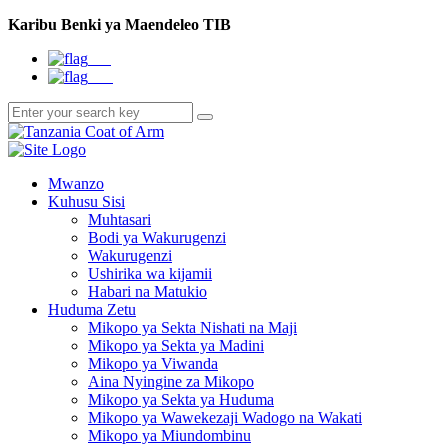
Karibu Benki ya Maendeleo TIB
EN
SW
Mwanzo
Kuhusu Sisi
Muhtasari
Bodi ya Wakurugenzi
Wakurugenzi
Ushirika wa kijamii
Habari na Matukio
Huduma Zetu
Mikopo ya Sekta Nishati na Maji
Mikopo ya Sekta ya Madini
Mikopo ya Viwanda
Aina Nyingine za Mikopo
Mikopo ya Sekta ya Huduma
Mikopo ya Wawekezaji Wadogo na Wakati
Mikopo ya Miundombinu