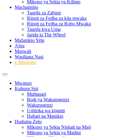
Mikopo ya Sekta ya Kilimo
Machapisho
Taarifa za Zabuni
Ripoti za Fedha za kila mwaka
Ripoti za Fedha za Robo Mwaka
Taarifa kwa Uma
Jarida la The Wheel
Mafanikio Yetu
Ajira
Maswali
Wasiliana Nasi
e-Mrejesho
Mwanzo
Kuhusu Sisi
Muhtasari
Bodi ya Wakurugenzi
Wakurugenzi
Ushirika wa kijamii
Habari na Matukio
Huduma Zetu
Mikopo ya Sekta Nishati na Maji
Mikopo ya Sekta ya Madini