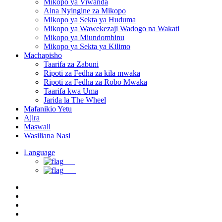
Mikopo ya Viwanda
Aina Nyingine za Mikopo
Mikopo ya Sekta ya Huduma
Mikopo ya Wawekezaji Wadogo na Wakati
Mikopo ya Miundombinu
Mikopo ya Sekta ya Kilimo
Machapisho
Taarifa za Zabuni
Ripoti za Fedha za kila mwaka
Ripoti za Fedha za Robo Mwaka
Taarifa kwa Uma
Jarida la The Wheel
Mafanikio Yetu
Ajira
Maswali
Wasiliana Nasi
Language
EN
SW