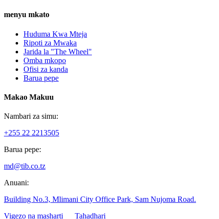
menyu mkato
Huduma Kwa Mteja
Ripoti za Mwaka
Jarida la "The Wheel"
Omba mkopo
Ofisi za kanda
Barua pepe
Makao Makuu
Nambari za simu:
+255 22 2213505
Barua pepe:
md@tib.co.tz
Anuani:
Building No.3, Mlimani City Office Park, Sam Nujoma Road.
Vigezo na masharti
Tahadhari