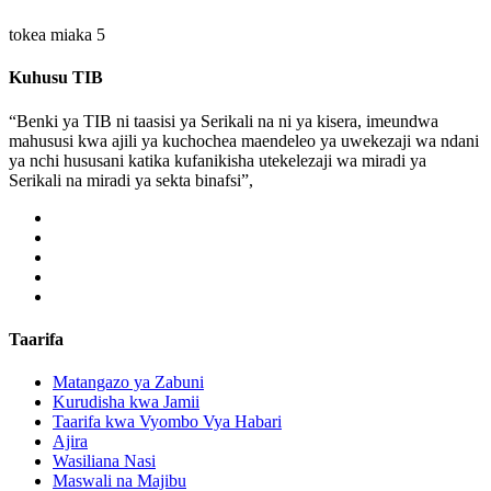
tokea miaka 5
Kuhusu TIB
“Benki ya TIB ni taasisi ya Serikali na ni ya kisera, imeundwa
mahususi kwa ajili ya kuchochea maendeleo ya uwekezaji wa ndani
ya nchi hususani katika kufanikisha utekelezaji wa miradi ya
Serikali na miradi ya sekta binafsi”,
Taarifa
Matangazo ya Zabuni
Kurudisha kwa Jamii
Taarifa kwa Vyombo Vya Habari
Ajira
Wasiliana Nasi
Maswali na Majibu